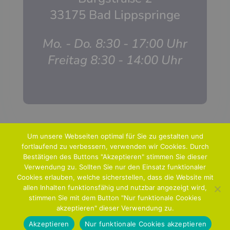
33175 Bad Lippspringe
Mo. - Do. 8:30 - 17:00 Uhr
Freitag 8:30 - 14:00 Uhr
Um unsere Webseiten optimal für Sie zu gestalten und
fortlaufend zu verbessern, verwenden wir Cookies. Durch
Bestätigen des Buttons "Akzeptieren" stimmen Sie dieser
Verwendung zu. Sollten Sie nur den Einsatz funktionaler
Home
Aktuelle Ausgabe
Archiv
Anzeigen
Cookies erlauben, welche sicherstellen, dass die Website mit
allen Inhalten funktionsfähig und nutzbar angezeigt wird,
Abo
Kontakt
stimmen Sie mit dem Button "Nur funktionale Cookies
akzeptieren" dieser Verwendung zu.
©
Heggemannmedien 2020 |
Impressum &
Akzeptieren
Nur funktionale Cookies akzeptieren